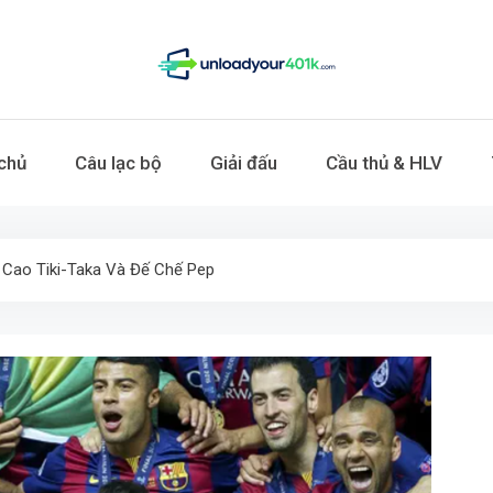
Tin thể thao hô
Cập nhật tin thể thao hôm nay nhanh nhất: bóng 
chủ
Câu lạc bộ
Giải đấu
Cầu thủ & HLV
trận đấu và nhận định chuyên sâu. The
 Cao Tiki-Taka Và Đế Chế Pep