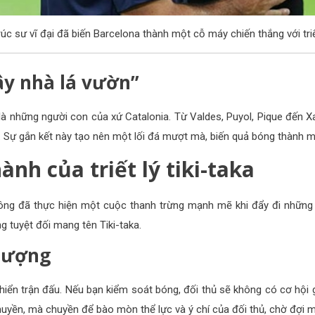
rúc sư vĩ đại đã biến Barcelona thành một cỗ máy chiến thắng với triế
cây nhà lá vườn”
 những người con của xứ Catalonia. Từ Valdes, Puyol, Pique đến Xav
 Sự gắn kết này tạo nên một lối đá mượt mà, biến quả bóng thành m
nh của triết lý tiki-taka
 ông đã thực hiện một cuộc thanh trừng mạnh mẽ khi đẩy đi nhữn
g tuyệt đối mang tên Tiki-taka.
thượng
 khiển trận đấu. Nếu bạn kiểm soát bóng, đối thủ sẽ không có cơ hội 
ền, mà chuyền để bào mòn thể lực và ý chí của đối thủ, chờ đợi mộ