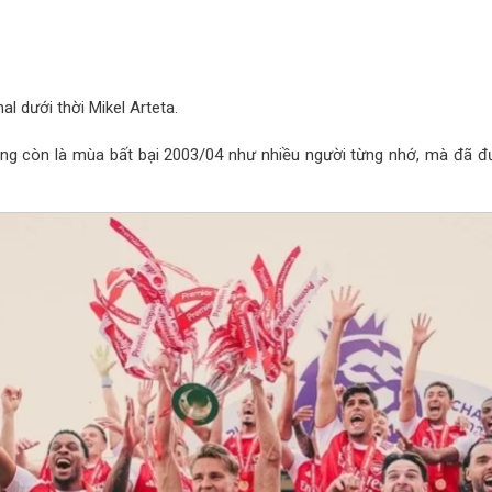
 dưới thời Mikel Arteta.
g còn là mùa bất bại 2003/04 như nhiều người từng nhớ, mà đã đượ