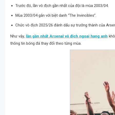
Trước đó, lần vô địch gần nhất của đội là mùa 2003/04.
Mùa 2003/04 gắn với biệt danh “The Invincibles”.
Chức vô địch 2025/26 đánh dấu sự trưởng thành của Arsenal
Như vậy,
lần gần nhất Arsenal vô địch ngoại hạng anh
khôn
thông tin bóng đá thay đổi theo từng mùa.