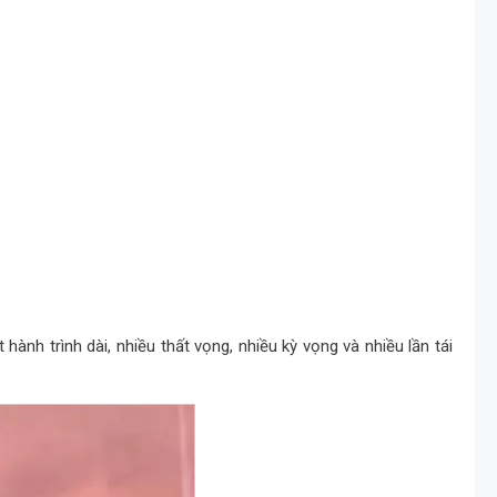
nh trình dài, nhiều thất vọng, nhiều kỳ vọng và nhiều lần tái