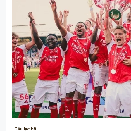
Câu lạc bộ