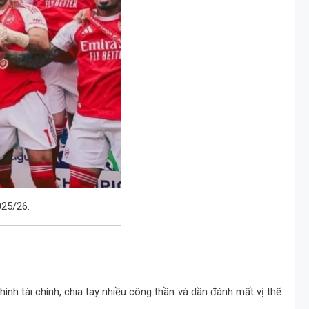
025/26.
nh tài chính, chia tay nhiều công thần và dần đánh mất vị thế