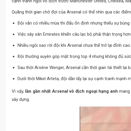
cạnh tranh ngôi vô địch trước Manchester United, Chelsea, Ma
Quãng thời gian chờ đợi của Arsenal có thể nhìn qua các điểm
Đội vẫn có nhiều mùa thi đấu ổn định nhưng thiếu sự bùng 
Việc xây sân Emirates khiến câu lạc bộ phải thận trọng hơn 
Nhiều ngôi sao rời đội khi Arsenal chưa thể trở lại đỉnh cao.
Đội thường xuyên góp mặt trong top 4 nhưng không đủ sức
Sau thời Arsène Wenger, Arsenal cần thời gian tái thiết lại 
Dưới thời Mikel Arteta, đội dần lấy lại sự cạnh tranh mạnh 
Vì vậy,
lần gần nhất Arsenal vô địch ngoại hạng anh
mang ý
xây dựng.