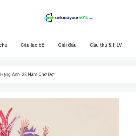
Tin thể thao hô
Cập nhật tin thể thao hôm nay nhanh nhất: bóng 
chủ
Câu lạc bộ
Giải đấu
Cầu thủ & HLV
trận đấu và nhận định chuyên sâu. The
 Hạng Anh: 22 Năm Chờ Đợi