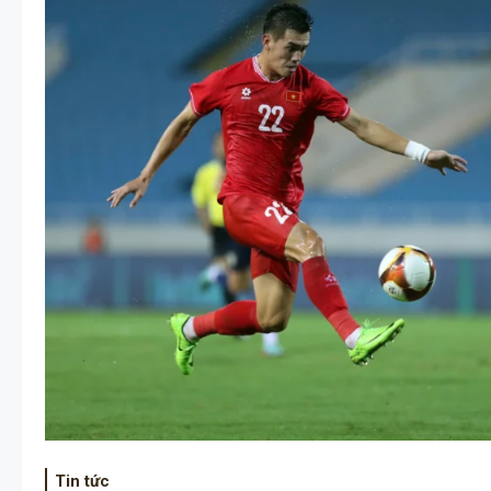
Tin tức