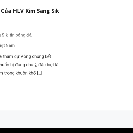
 Của HLV Kim Sang Sik
,
,
 Sik
tin bóng đá
Việt Nam
vé tham dự Vòng chung kết
uẩn bị đáng chú ý, đặc biệt là
m trong khuôn khổ […]