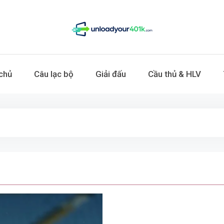
Tin thể thao hô
Cập nhật tin thể thao hôm nay nhanh nhất: bóng 
chủ
Câu lạc bộ
Giải đấu
Cầu thủ & HLV
trận đấu và nhận định chuyên sâu. The