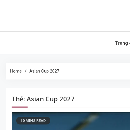
Skip
to
content
Trang 
Home
Asian Cup 2027
Thẻ:
Asian Cup 2027
10 MINS READ