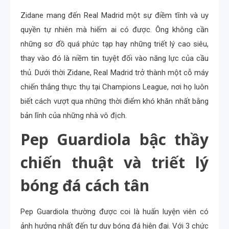
Zidane mang đến Real Madrid một sự điềm tĩnh và uy
quyền tự nhiên mà hiếm ai có được. Ông không cần
những sơ đồ quá phức tạp hay những triết lý cao siêu,
thay vào đó là niềm tin tuyệt đối vào năng lực của cầu
thủ. Dưới thời Zidane, Real Madrid trở thành một cỗ máy
chiến thắng thực thụ tại Champions League, nơi họ luôn
biết cách vượt qua những thời điểm khó khăn nhất bằng
bản lĩnh của những nhà vô địch.
Pep Guardiola bậc thầy
chiến thuật và triết lý
bóng đá cách tân
Pep Guardiola thường được coi là huấn luyện viên có
ảnh hưởng nhất đến tư duy bóng đá hiện đại. Với 3 chức