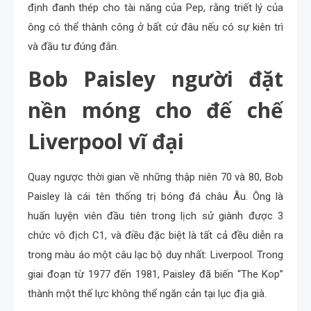
định đanh thép cho tài năng của Pep, rằng triết lý của
ông có thể thành công ở bất cứ đâu nếu có sự kiên trì
và đầu tư đúng đắn.
Bob Paisley người đặt
nền móng cho đế chế
Liverpool vĩ đại
Quay ngược thời gian về những thập niên 70 và 80, Bob
Paisley là cái tên thống trị bóng đá châu Âu. Ông là
huấn luyện viên đầu tiên trong lịch sử giành được 3
chức vô địch C1, và điều đặc biệt là tất cả đều diễn ra
trong màu áo một câu lạc bộ duy nhất: Liverpool. Trong
giai đoạn từ 1977 đến 1981, Paisley đã biến “The Kop”
thành một thế lực không thể ngăn cản tại lục địa già.