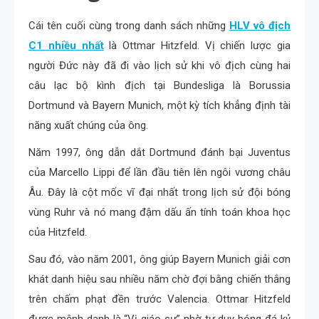
Cái tên cuối cùng trong danh sách những
HLV vô địch
C1 nhiều nhất
là Ottmar Hitzfeld. Vị chiến lược gia
người Đức này đã đi vào lịch sử khi vô địch cùng hai
câu lạc bộ kình địch tại Bundesliga là Borussia
Dortmund và Bayern Munich, một kỳ tích khẳng định tài
năng xuất chúng của ông.
Năm 1997, ông dẫn dắt Dortmund đánh bại Juventus
của Marcello Lippi để lần đầu tiên lên ngôi vương châu
Âu. Đây là cột mốc vĩ đại nhất trong lịch sử đội bóng
vùng Ruhr và nó mang đậm dấu ấn tính toán khoa học
của Hitzfeld.
Sau đó, vào năm 2001, ông giúp Bayern Munich giải cơn
khát danh hiệu sau nhiều năm chờ đợi bằng chiến thắng
trên chấm phạt đền trước Valencia. Ottmar Hitzfeld