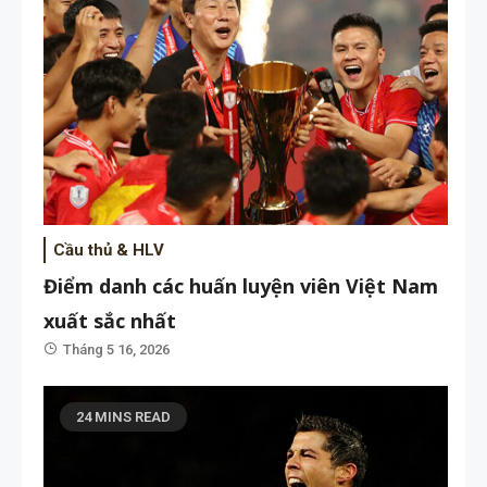
Cầu thủ & HLV
Điểm danh các huấn luyện viên Việt Nam
xuất sắc nhất
Tháng 5 16, 2026
24 MINS READ