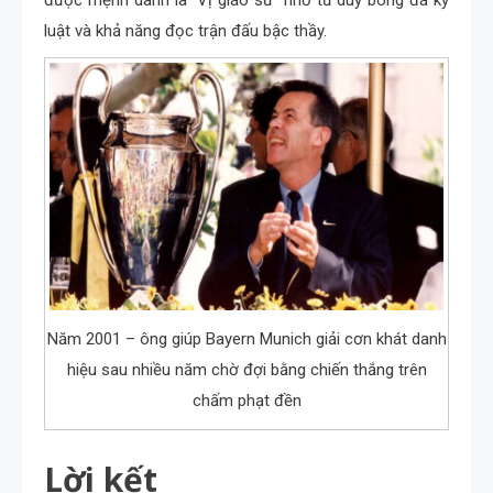
được mệnh danh là “Vị giáo sư” nhờ tư duy bóng đá kỷ
luật và khả năng đọc trận đấu bậc thầy.
Năm 2001 – ông giúp Bayern Munich giải cơn khát danh
hiệu sau nhiều năm chờ đợi bằng chiến thắng trên
chấm phạt đền
Lời kết