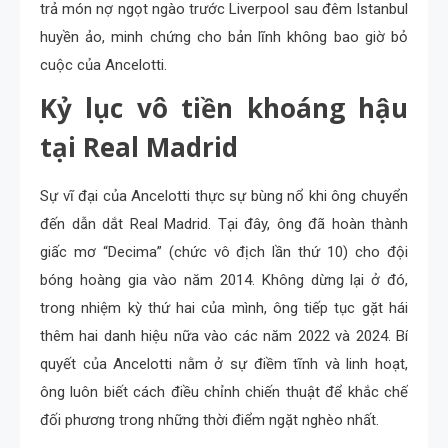
trả món nợ ngọt ngào trước Liverpool sau đêm Istanbul
huyền ảo, minh chứng cho bản lĩnh không bao giờ bỏ
cuộc của Ancelotti.
Kỷ lục vô tiền khoáng hậu
tại Real Madrid
Sự vĩ đại của Ancelotti thực sự bùng nổ khi ông chuyển
đến dẫn dắt Real Madrid. Tại đây, ông đã hoàn thành
giấc mơ “Decima” (chức vô địch lần thứ 10) cho đội
bóng hoàng gia vào năm 2014. Không dừng lại ở đó,
trong nhiệm kỳ thứ hai của mình, ông tiếp tục gặt hái
thêm hai danh hiệu nữa vào các năm 2022 và 2024. Bí
quyết của Ancelotti nằm ở sự điềm tĩnh và linh hoạt,
ông luôn biết cách điều chỉnh chiến thuật để khắc chế
đối phương trong những thời điểm ngặt nghèo nhất.