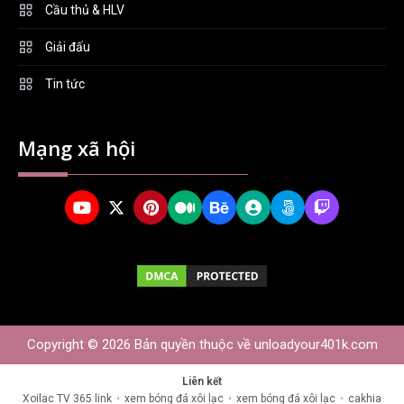
Cầu thủ & HLV
Giải đấu
Tin tức
Mạng xã hội
Copyright © 2026 Bản quyền thuộc về unloadyour401k.com
Liên kết
Xoilac TV 365 link
•
xem bóng đá xôi lạc
•
xem bóng đá xôi lạc
•
cakhia