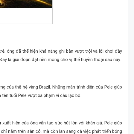
ẻ, ông đã thể hiện khả năng ghi bàn vượt trội và lối chơi đầy
Đây là giai đoạn đặt nền móng cho vị thế huyền thoại sau này.
ợng của thế hệ vàng Brazil. Những màn trình diễn của Pele giúp
n tên tuổi Pele vượt xa phạm vi câu lạc bộ.
xuất hiện của ông vẫn tạo sức hút lớn với khán giả. Pele giúp
chỉ nằm trên sân cỏ, mà còn lan sang cả việc phát triển bóng