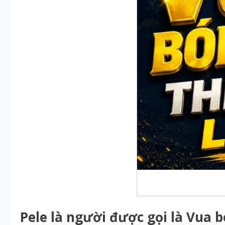
Pele là người được gọi là Vua 