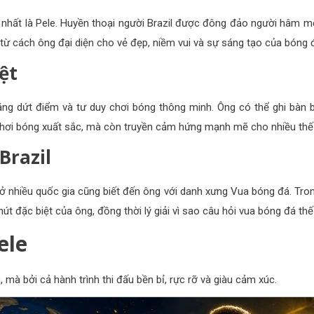
uộc nhất là Pele. Huyền thoại người Brazil được đông đảo người hâm 
từ cách ông đại diện cho vẻ đẹp, niềm vui và sự sáng tạo của bóng đ
ệt
ăng dứt điểm và tư duy chơi bóng thông minh. Ông có thể ghi bàn bằ
ỉ chơi bóng xuất sắc, mà còn truyền cảm hứng mạnh mẽ cho nhiều thế 
Brazil
ở nhiều quốc gia cũng biết đến ông với danh xưng Vua bóng đá. Tron
út đặc biệt của ông, đồng thời lý giải vì sao câu hỏi vua bóng đá thế g
ele
 mà bởi cả hành trình thi đấu bền bỉ, rực rỡ và giàu cảm xúc.