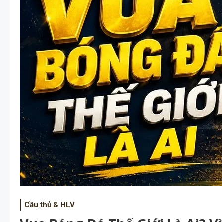
Cầu thủ & HLV