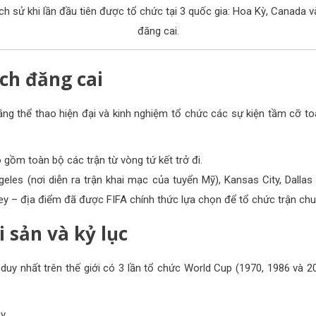
ch sử khi lần đầu tiên được tổ chức tại 3 quốc gia: Hoa Kỳ, Canada 
đăng cai.
ịch đăng cai
tầng thể thao hiện đại và kinh nghiệm tổ chức các sự kiện tầm cỡ t
gồm toàn bộ các trận từ vòng tứ kết trở đi.
eles (nơi diễn ra trận khai mạc của tuyển Mỹ), Kansas City, Dallas 
ey – địa điểm đã được FIFA chính thức lựa chọn để tổ chức trận chu
 sản và kỷ lục
 duy nhất trên thế giới có 3 lần tổ chức World Cup (1970, 1986 và 2
y.