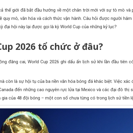
n, cả thế giới đã bắt đầu hướng về một chân trời mới với sự tò mò và
ề quy mô, văn hóa và cách thức vận hành. Câu hỏi được người hâm 
kỳ đại hội này lại được gọi là kỳ World Cup của những kỷ lục?
 Cup 2026 tổ chức ở đâu?
ồng đăng cai, World Cup 2026 ghi dấu ấn lịch sử khi lần đầu tiên 
 mà còn là sự hội tụ của ba nền văn hóa bóng đá khác biệt. Việc xác
ủa Canada đến những cao nguyên rực lửa tại Mexico và các đại đô th
gia của 48 đội bóng – một con số chưa từng có trong lịch sử tiền lệ