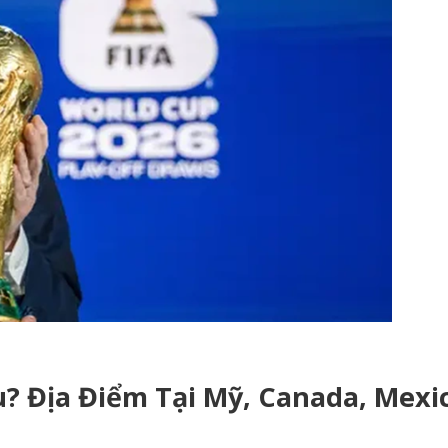
? Địa Điểm Tại Mỹ, Canada, Mexi