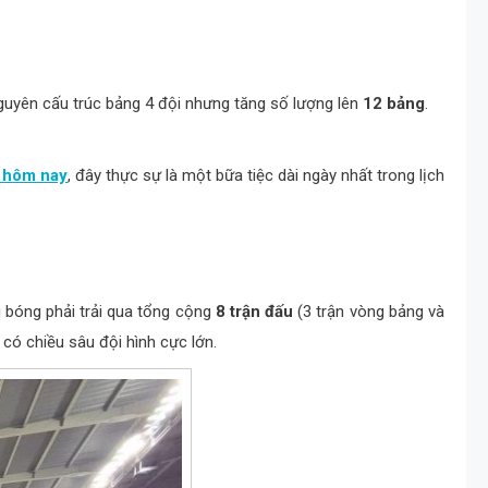
 nguyên cấu trúc bảng 4 đội nhưng tăng số lượng lên
12 bảng
.
á hôm nay
, đây thực sự là một bữa tiệc dài ngày nhất trong lịch
i bóng phải trải qua tổng cộng
8 trận đấu
(3 trận vòng bảng và
i có chiều sâu đội hình cực lớn.