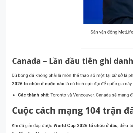
Sân vận động MetLife
Canada – Lần đầu tiên ghi dan
Dù bóng đá không phải là môn thể thao số một tại xứ sở lá p
2026 to chức ở nước nào
là cú hích cực đại để quốc gia này 
Các thành phố:
Toronto và Vancouver. Canada sẽ mang đến 
Cuộc cách mạng 104 trận đấ
Khi đã giải đáp được
World Cup 2026 tổ chức ở đâu
, điều 